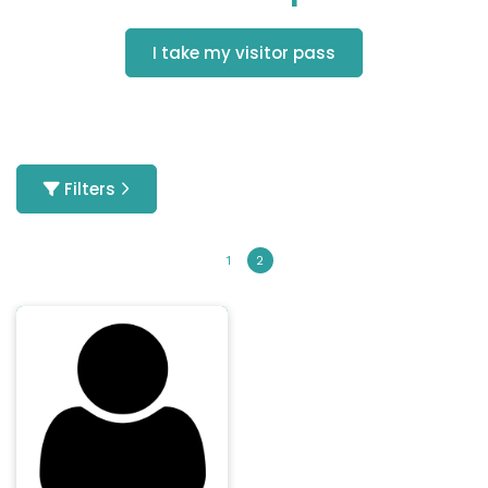
I take my visitor pass
Filters
1
2