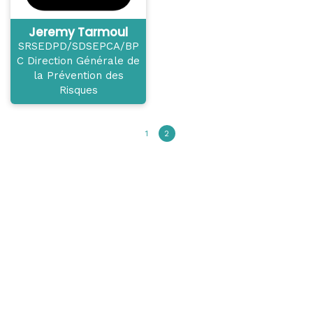
Jeremy Tarmoul
SRSEDPD/SDSEPCA/BP
C Direction Générale de
la Prévention des
Risques
1
2
Contact
contact@parasitec.org
+33 (0)2 97 78 54 70
1 rue René de Kerviler 56100 LORIENT - FRANCE
PC MEDIA SARL - RCS Lorient 393 566 625 00041