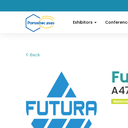
Exhibitors
Conferen
Back
Fu
A4
Matérie