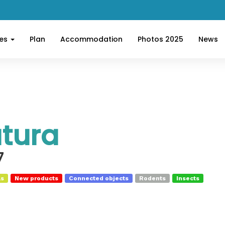
ces
Plan
Accommodation
Photos 2025
News
tura
7
ls
New products
Connected objects
Rodents
Insects