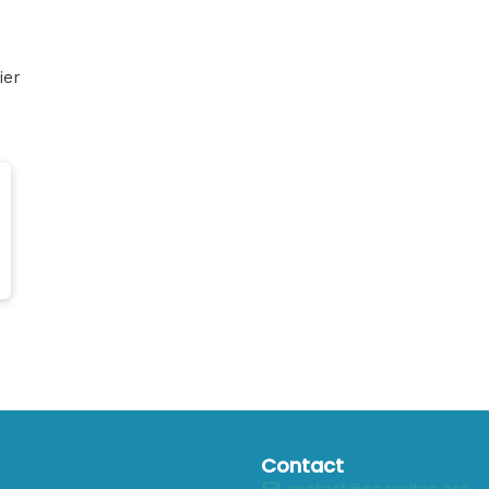
ier
Contact
contact@parasitec.org