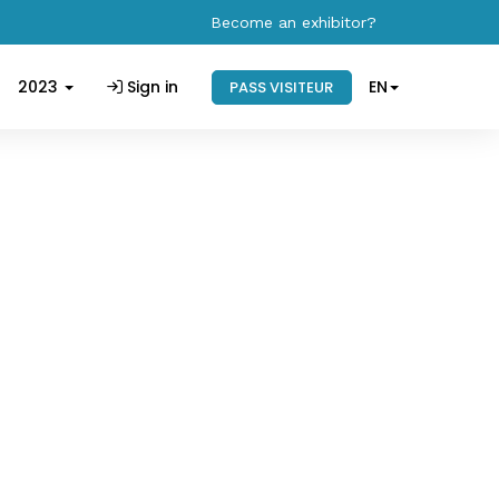
Become an exhibitor?
2023
Sign in
EN
PASS VISITEUR