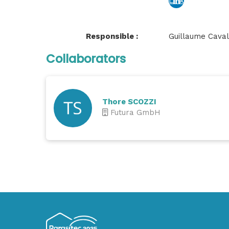
Link
tub
edin
e
Responsible :
Guillaume Caval
Collaborators
Thore SCOZZI
Futura GmbH