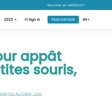
Become an exhibitor?
2023
Sign in
EN
PASS VISITEUR
our appât
ites souris,
SANTOS ALCOBIA, LDA.