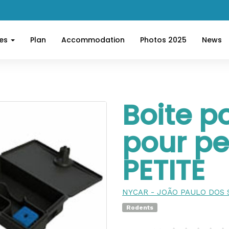
ces
Plan
Accommodation
Photos 2025
News
Boite p
pour pet
PETITE
NYCAR - JOÃO PAULO DOS 
Rodents