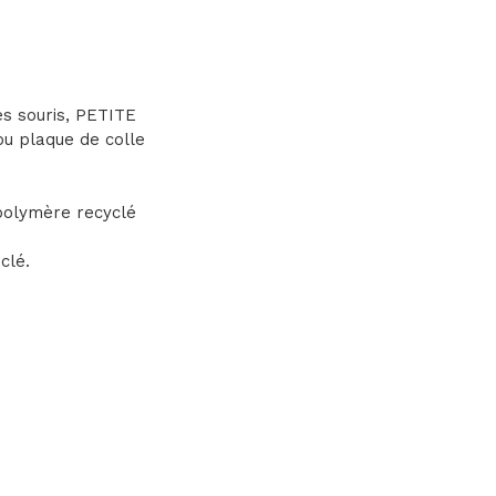
es souris, PETITE
e ou plaque de colle
polymère recyclé
clé.