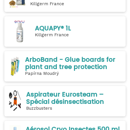
Killgerm France
AQUAPY® 1L
Killgerm France
ArboBand - Glue boards for
plant and tree protection
Papírna Moudrý
Aspirateur Eurosteam –
Spécial désinsectisation
Buzzbusters
Aérosol Cryo Insectes 500 ml