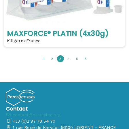
MAXFORCE® PLATIN (4x30g)
Killgerm France
1
2
3
4
5
6
Contact
contact@parasitec.org
+33 (0)2 97 78 54 70
1 rue René de Kerviler 56100 LORIENT - FRANCE