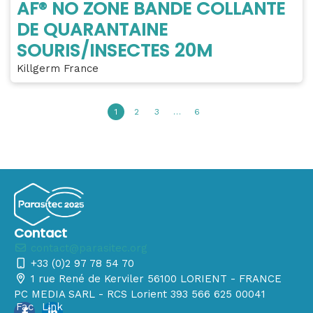
AF® NO ZONE BANDE COLLANTE
DE QUARANTAINE
SOURIS/INSECTES 20M
Killgerm France
1
2
3
…
6
Contact
contact@parasitec.org
+33 (0)2 97 78 54 70
1 rue René de Kerviler 56100 LORIENT - FRANCE
PC MEDIA SARL - RCS Lorient 393 566 625 00041
Fac
Link