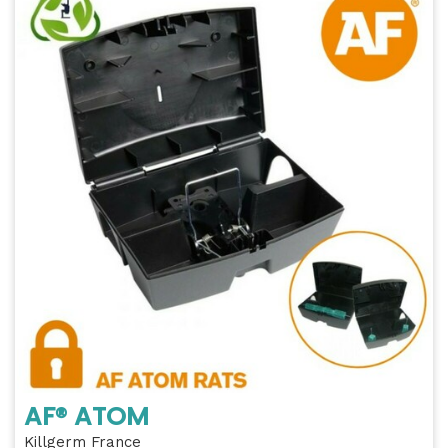
AF® ATOM
Killgerm France