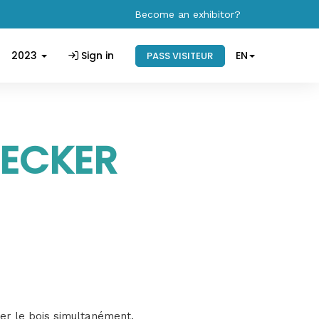
Become an exhibitor?
2023
Sign in
EN
PASS VISITEUR
ECKER
ter le bois simultanément.