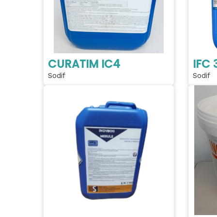
CURATIM IC4
IFC 
Sodif
Sodif