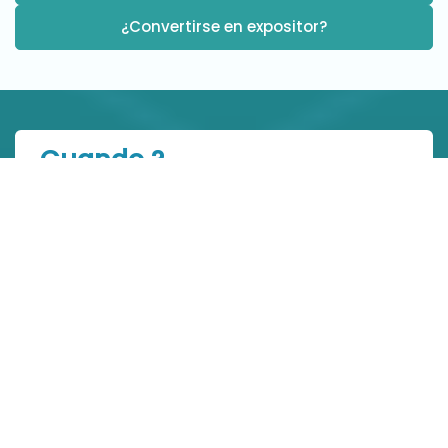
¿Convertirse en expositor?
Cuando ?
9:00 – 18:30 : Miércoles 29 de octubre
9:00 – 18:30 : Jueves 30 de octubre
O ?
Parc Floral de Paris
26 Route du Champ de Manœuvre
75012 PARIS, France
Cómo ?