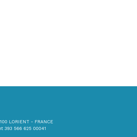
56100 LORIENT - FRANCE
t 393 566 625 00041