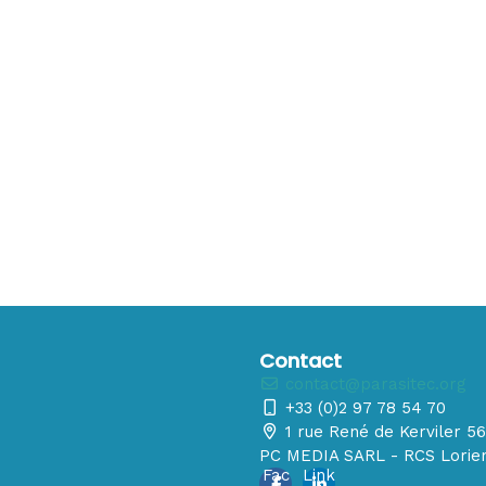
Contact
contact@parasitec.org
+33 (0)2 97 78 54 70
1 rue René de Kerviler 
PC MEDIA SARL - RCS Lorien
Fac
Link