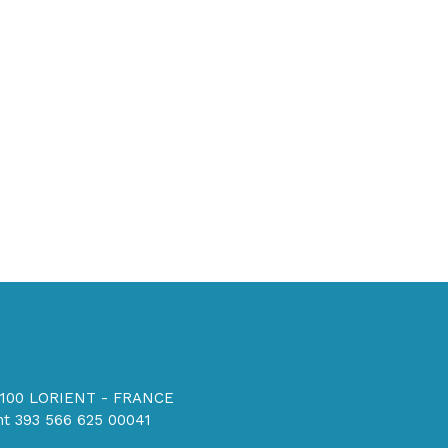
56100 LORIENT - FRANCE
t 393 566 625 00041