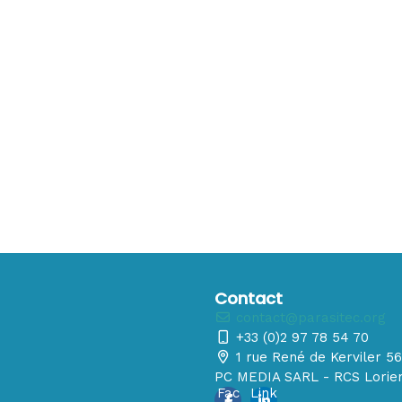
Contact
contact@parasitec.org
+33 (0)2 97 78 54 70
1 rue René de Kerviler 
PC MEDIA SARL - RCS Lorien
Fac
Link