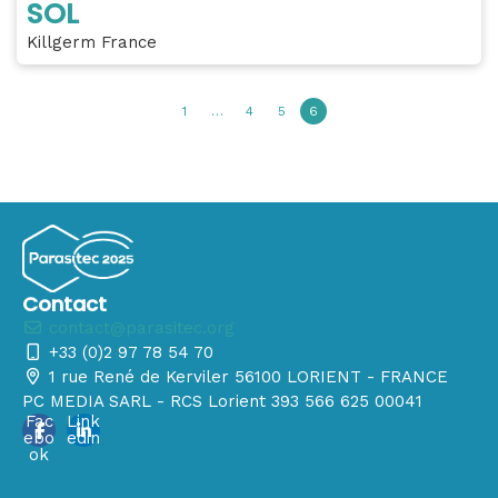
SOL
Killgerm France
1
…
4
5
6
Contact
contact@parasitec.org
+33 (0)2 97 78 54 70
1 rue René de Kerviler 56100 LORIENT - FRANCE
PC MEDIA SARL - RCS Lorient 393 566 625 00041
Fac
Link
ebo
edin
ok