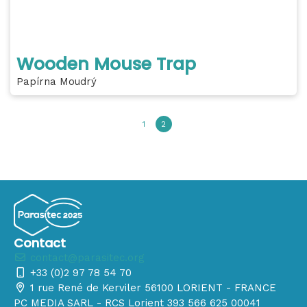
Wooden Mouse Trap
Papírna Moudrý
1
2
Contact
contact@parasitec.org
+33 (0)2 97 78 54 70
1 rue René de Kerviler 56100 LORIENT - FRANCE
PC MEDIA SARL - RCS Lorient 393 566 625 00041