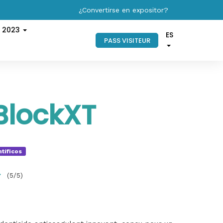
¿Convertirse en expositor?
s 2023
ES
PASS VISITEUR
BlockXT
ntíficos
(5/5)