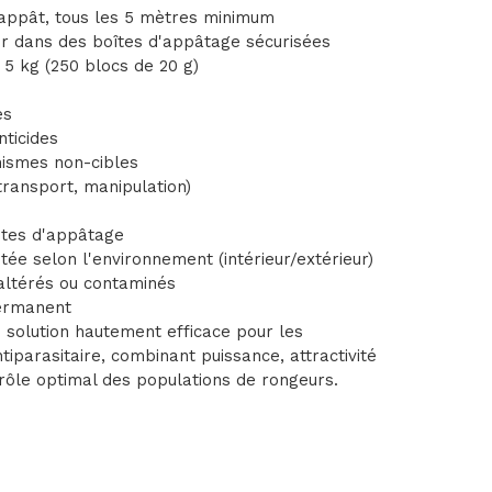
d'appât, tous les 5 mètres minimum
iser dans des boîtes d'appâtage sécurisées
5 kg (250 blocs de 20 g)
es
nticides
nismes non-cibles
transport, manipulation)
stes d'appâtage
ée selon l'environnement (intérieur/extérieur)
ltérés ou contaminés
permanent
olution hautement efficace pour les
tiparasitaire, combinant puissance, attractivité
rôle optimal des populations de rongeurs.