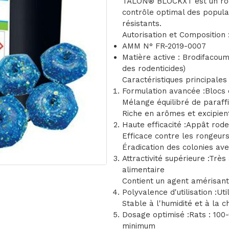
TALON® BLOCKXT est un rode
contrôle optimal des populat
résistants.
Autorisation et Composition 
AMM N° FR-2019-0007
Matière active : Brodifacou
des rodenticides)
Caractéristiques principales 
Formulation avancée :Blocs
Mélange équilibré de paraffi
Riche en arômes et excipien
Haute efficacité :Appât rode
Efficace contre les rongeurs
Éradication des colonies av
Attractivité supérieure :Tr
alimentaire
Contient un agent amérisant
Polyvalence d'utilisation :Ut
Stable à l'humidité et à la c
Dosage optimisé :Rats : 100-
minimum