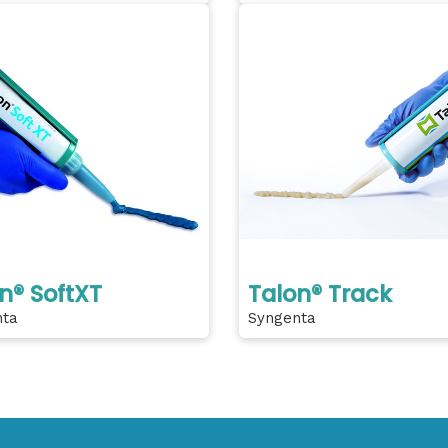
n® SoftXT
Talon® Track
nta
Syngenta