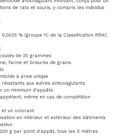
nticide anticoagulant innovant, conçu pour un
ions de rats et souris, y compris les individus
:
m 0,0025 % (groupe 1C de la Classification RRAC
:
 coulés de 20 grammes
ne, farine et brisures de grains
ts
nticide à prise unique
 résistants aux autres anticoagulants
ec un minimum d'appâts
ès appétent, même en cas de compétition
 et un colorant
ilisation en intérieur et extérieur des bâtiments
haleur
200 g par point d'appât, tous les 5 mètres