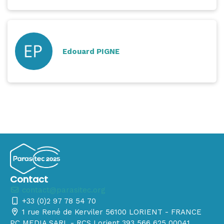
Edouard PIGNE
Contact
contact@parasitec.org
+33 (0)2 97 78 54 70
1 rue René de Kerviler 56100 LORIENT - FRANCE
PC MEDIA SARL - RCS Lorient 393 566 625 00041