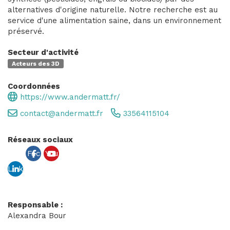
alternatives d'origine naturelle. Notre recherche est au
service d'une alimentation saine, dans un environnement
préservé.
Secteur d'activité
Acteurs des 3D
Coordonnées
https://www.andermatt.fr/
contact@andermatt.fr
33564115104
Réseaux sociaux
Fac
You
Link
ebo
tub
edin
ok
e
Responsable :
Alexandra Bour