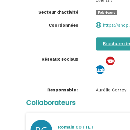
clients !
Secteur d'activité
Fabricant
Coordonnées
https://shop.
Brochure de
Réseaux sociaux
You
Link
tub
edin
e
Responsable :
Aurélie Correy
Collaborateurs
Romain COTTET