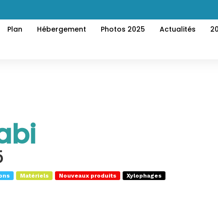
Plan
Hébergement
Photos 2025
Actualités
2
abi
5
ons
Matériels
Nouveaux produits
Xylophages