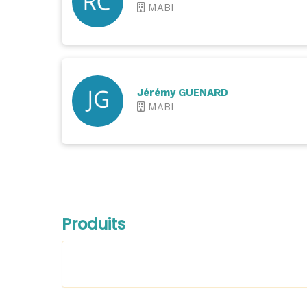
MABI
Jérémy GUENARD
MABI
Produits