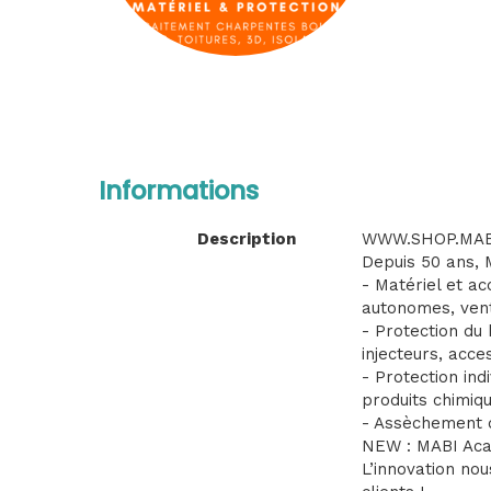
Informations
Description
WWW.SHOP.MABI.
Depuis 50 ans, 
- Matériel et a
autonomes, venti
- Protection du
injecteurs, acce
- Protection in
produits chimiqu
- Assèchement d
NEW : MABI Acad
L’innovation nou