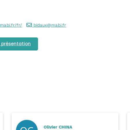
mabi.fr/fr/
bidaux@mabi.fr
 présentation
Olivier CHINA