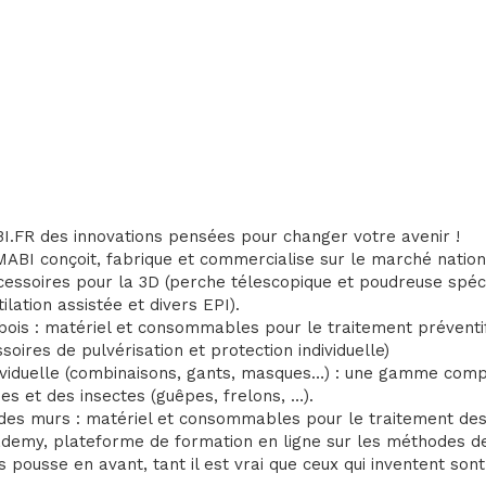
FR des innovations pensées pour changer votre avenir !
MABI conçoit, fabrique et commercialise sur le marché nation
ccessoires pour la 3D (perche télescopique et poudreuse spéc
lation assistée et divers EPI).
 bois : matériel et consommables pour le traitement préventi
ssoires de pulvérisation et protection individuelle)
dividuelle (combinaisons, gants, masques…) : une gamme comp
es et des insectes (guêpes, frelons, …).
es murs : matériel et consommables pour le traitement des 
emy, plateforme de formation en ligne sur les méthodes de
s pousse en avant, tant il est vrai que ceux qui inventent so