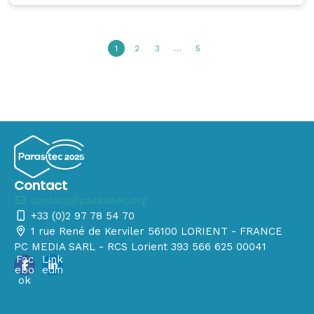
1
2
3
…
5
Contact
contact@parasitec.org
+33 (0)2 97 78 54 70
1 rue René de Kerviler 56100 LORIENT - FRANCE
PC MEDIA SARL - RCS Lorient 393 566 625 00041
Fac
Link
ebo
edin
ok