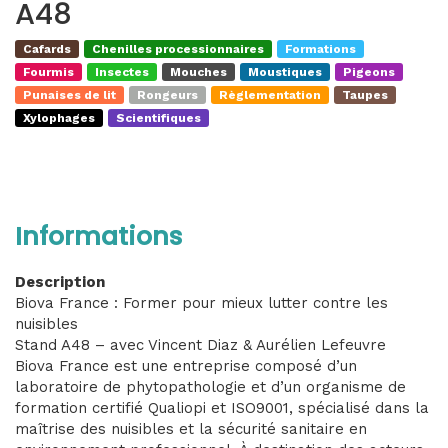
A48
Cafards
Chenilles processionnaires
Formations
Fourmis
Insectes
Mouches
Moustiques
Pigeons
Punaises de lit
Rongeurs
Règlementation
Taupes
Xylophages
Scientifiques
Informations
Description
Biova France : Former pour mieux lutter contre les
nuisibles
Stand A48 – avec Vincent Diaz & Aurélien Lefeuvre
Biova France est une entreprise composé d’un
laboratoire de phytopathologie et d’un organisme de
formation certifié Qualiopi et ISO9001, spécialisé dans la
maîtrise des nuisibles et la sécurité sanitaire en