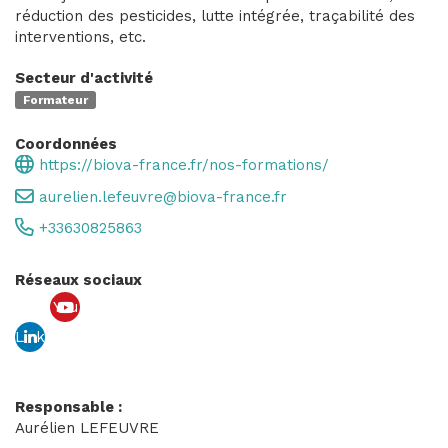
réduction des pesticides, lutte intégrée, traçabilité des
interventions, etc.
Secteur d'activité
Formateur
Coordonnées
https://biova-france.fr/nos-formations/
aurelien.lefeuvre@biova-france.fr
+33630825863
Réseaux sociaux
You
Link
tub
edin
e
Responsable :
Aurélien LEFEUVRE