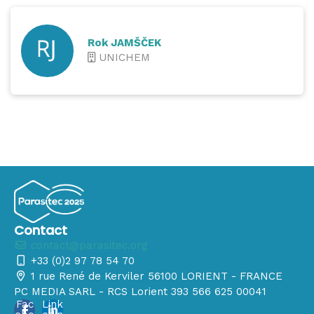
Rok JAMŠČEK
UNICHEM
Contact
contact@parasitec.org
+33 (0)2 97 78 54 70
1 rue René de Kerviler 56100 LORIENT - FRANCE
PC MEDIA SARL - RCS Lorient 393 566 625 00041
Fac
Link