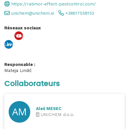
https://ratimor-effect-pestcontrol.com/
unichem@unichem.si
+38617558152
Réseaux sociaux
You
Link
tub
edin
e
Responsable :
Mateja Lindič
Collaborateurs
Aleš MESEC
UNICHEM d.o.o.