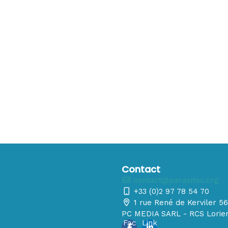
Contact
contact@parasitec.org
+33 (0)2 97 78 54 70
1 rue René de Kerviler 
PC MEDIA SARL - RCS Lorien
Fac
Link