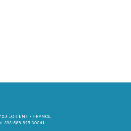
56100 LORIENT - FRANCE
t 393 566 625 00041