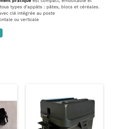
ment pratique
est compact, emboîtable et
 tous types d’appâts : pâtes, blocs et céréales.
 avec clé intégrée au poste
zontale ou verticale