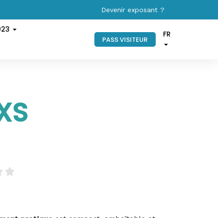
Devenir exposant ?
023
FR
PASS VISITEUR
XS