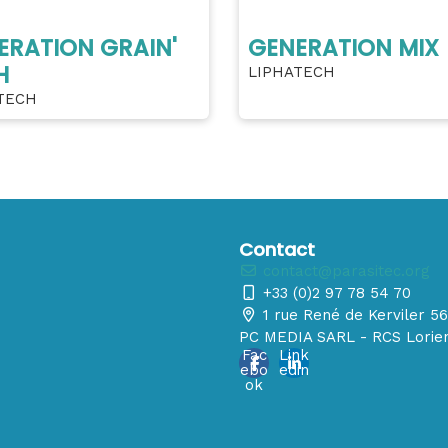
ERATION GRAIN'
GENERATION MIX
H
LIPHATECH
TECH
Contact
contact@parasitec.org
+33 (0)2 97 78 54 70
1 rue René de Kerviler 
PC MEDIA SARL - RCS Lorien
Fac
Link
ebo
edin
ok