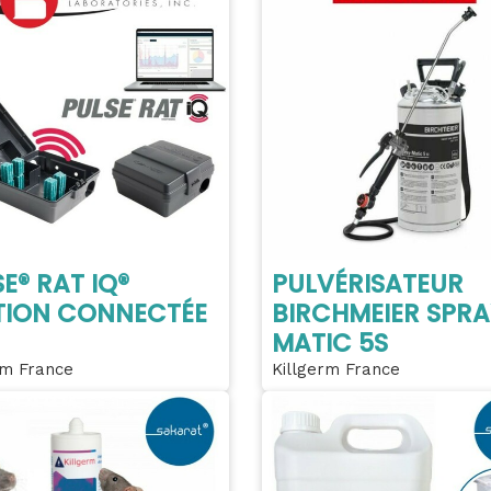
E® RAT IQ®
PULVÉRISATEUR
TION CONNECTÉE
BIRCHMEIER SPRA
MATIC 5S
rm France
Killgerm France