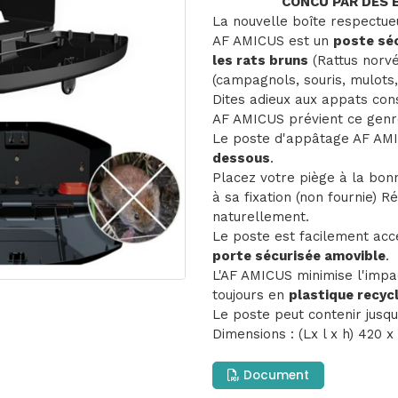
CONCU PAR DES 
La nouvelle boîte respectueu
AF AMICUS est un
poste sé
les rats bruns
(Rattus norvé
(campagnols, souris, mulots, 
Dites adieux aux appats con
AF AMICUS prévient ce gen
Le poste d'appâtage AF A
dessous
.
Placez votre piège à la bo
à sa fixation (non fournie) R
naturellement.
Le poste est facilement acce
porte sécurisée amovible
.
L'AF AMICUS minimise l'impa
toujours en
plastique recycl
Le poste peut contenir jusqu
Dimensions : (Lx l x h) 420 x
Document