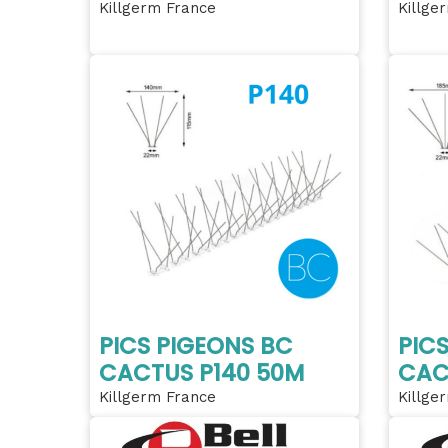
Killgerm France
Killge
PICS PIGEONS BC
PIC
CACTUS P140 50M
CAC
Killgerm France
Killge