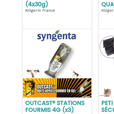
(4x30g)
QUA
Killgerm France
Killge
OUTCAST® STATIONS
PETI
FOURMIS 4G (x3)
SÉCU