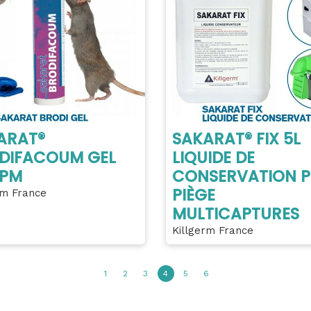
ARAT®
SAKARAT® FIX 5L
DIFACOUM GEL
LIQUIDE DE
PPM
CONSERVATION 
PIÈGE
rm France
MULTICAPTURES
Killgerm France
1
2
3
4
5
6