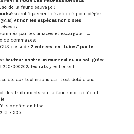
EXPERTS POUR DES PROFESSIONNELS
se de la faune sauvage !!!
curisé
scientifiquement développé pour pièger
gicus) et
non les espèces non cibles
oiseaux...)
sommés par les limaces et escargots, ...
re de dommages!
MICUS possède
2 entrées en "tubes" par le
nne
hauteur contre un mur seul ou au sol
, grâce
éf 220-000262, les rats y entreront
ssible aux techniciens car il est doté d'une
ct des traitements sur la faune non ciblée et
é!
'à 4 appâts en bloc.
 243 x 305