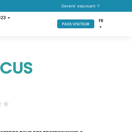
Devenir exposant ?
023
FR
PASS VISITEUR
ICUS