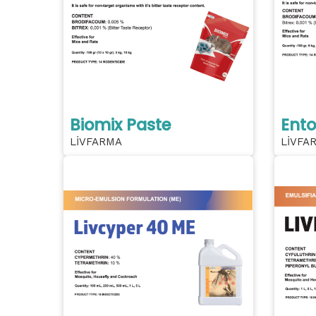
Biomix Paste
Ento
LİVFARMA
LİVFA