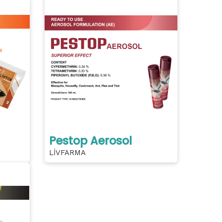
Pestop Aerosol
LİVFARMA