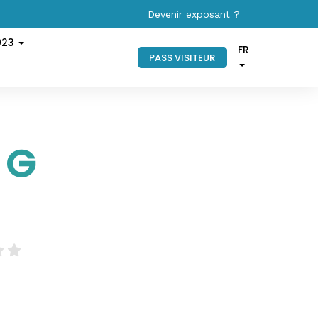
Devenir exposant ?
023
FR
PASS VISITEUR
 G