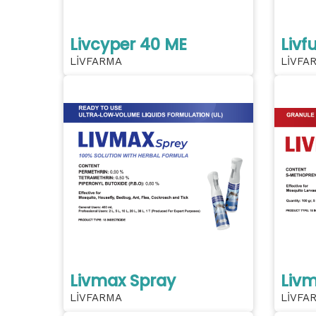
Livcyper 40 ME
Livf
LİVFARMA
LİVFA
Livmax Spray
Livm
LİVFARMA
LİVFA