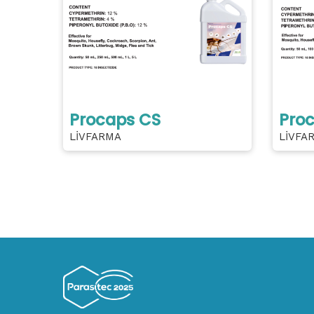
Procaps CS
Proc
LİVFARMA
LİVFA