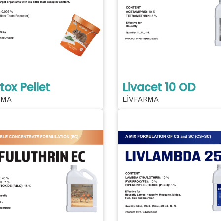
tox Pellet
Livacet 10 OD
RMA
LİVFARMA