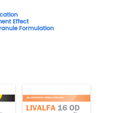
ication
ent Effect
ranule Formulation