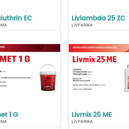
uluthrin EC
Livlambda 25 ZC
RMA
LİVFARMA
et 1 G
Livmix 25 ME
RMA
LİVFARMA