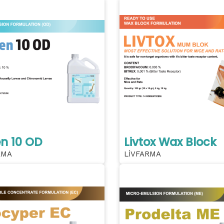
en 10 OD
Livtox Wax Block
RMA
LİVFARMA