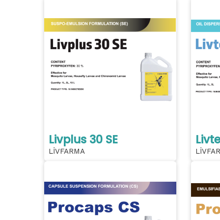
Livplus 30 SE
Livt
LİVFARMA
LİVFA