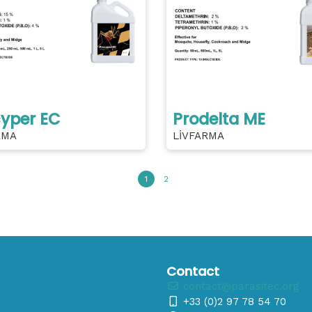
yper EC
Prodelta ME
RMA
LİVFARMA
1
2
Contact
contact@parasitec.org
+33 (0)2 97 78 54 70