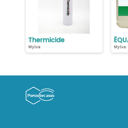
Thermicide
ËQU
Mylva
Mylva