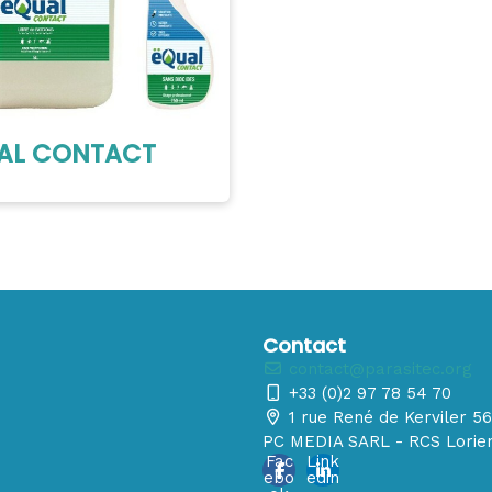
AL CONTACT
Contact
contact@parasitec.org
+33 (0)2 97 78 54 70
1 rue René de Kerviler 
PC MEDIA SARL - RCS Lorien
Fac
Link
ebo
edin