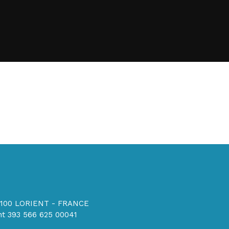
56100 LORIENT - FRANCE
t 393 566 625 00041