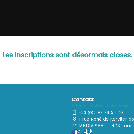
Les inscriptions sont désormais closes.
Contact
contact@parasitec.org
+33 (0)2 97 78 54 70
1 rue René de Kerviler 
PC MEDIA SARL - RCS Lorien
Fac
Link