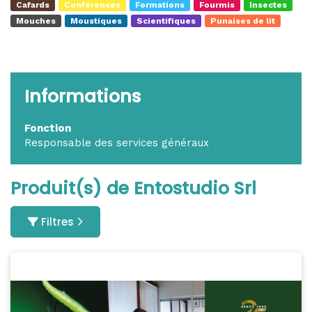
Cafards
Conférences
Formations
Fourmis
Insectes
Mouches
Moustiques
Scientifiques
Punaises de lit
Informations
Fonction
Responsable des services généraux
Produit(s) de Entostudio Srl
Filtres