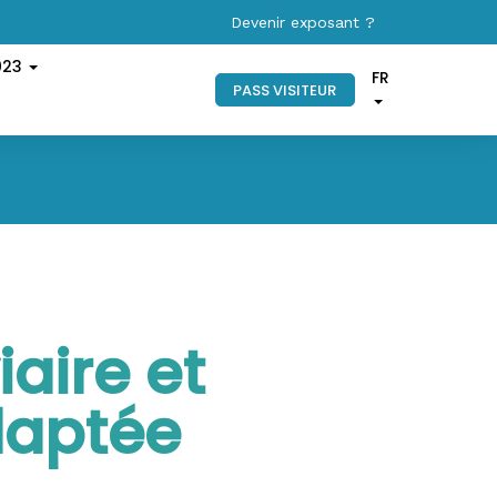
Devenir exposant ?
023
FR
PASS VISITEUR
aire et
adaptée