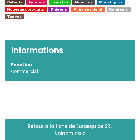
Cafards
Fourmis
Insectes
Mouches
Moustiques
Nouveaux produits
Pigeons
Punaises de lit
Rongeurs
Taupes
Informations
Fonction
Commercial
Retour à la fiche de Euroequipe SRL
Uninominale