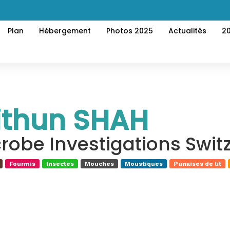
Plan
Hébergement
Photos 2025
Actualités
2
ithun SHAH
robe Investigations Swit
Fourmis
Insectes
Mouches
Moustiques
Punaises de lit