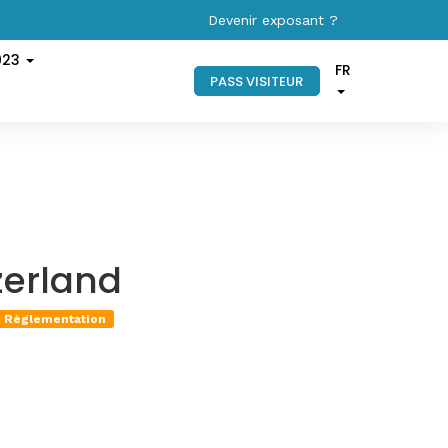
Devenir exposant ?
023
FR
PASS VISITEUR
zerland
Règlementation