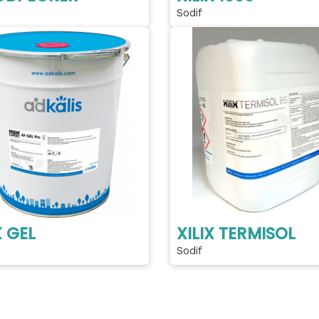
Sodif
X GEL
XILIX TERMISOL
Sodif