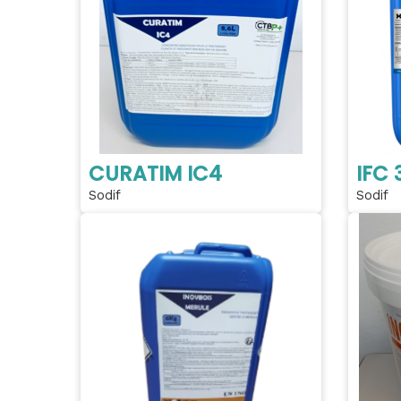
CURATIM IC4
IFC 
Sodif
Sodif