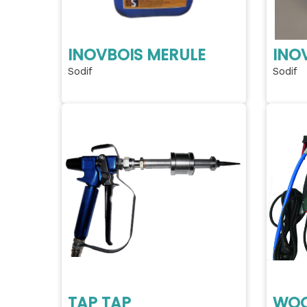
INOVBOIS MERULE
INOV
Sodif
Sodif
TAP TAP
WOO