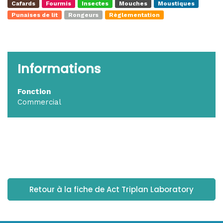
Cafards
Fourmis
Insectes
Mouches
Moustiques
Punaises de lit
Rongeurs
Règlementation
Informations
Fonction
Commercial
Retour à la fiche de Act Triplan Laboratory