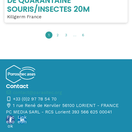
DE QUARANTAINE
SOURIS/INSECTES 20M
Killgerm France
1
2
3
…
6
Contact
contact@parasitec.org
+33 (0)2 97 78 54 70
1 rue René de Kerviler 56100 LORIENT - FRANCE
PC MEDIA SARL - RCS Lorient 393 566 625 00041
Fac
Link
ebo
edin
ok