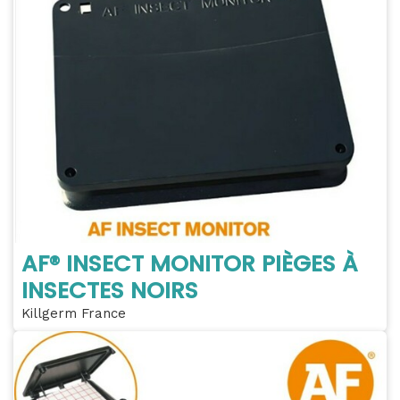
AF® INSECT MONITOR PIÈGES À
INSECTES NOIRS
Killgerm France