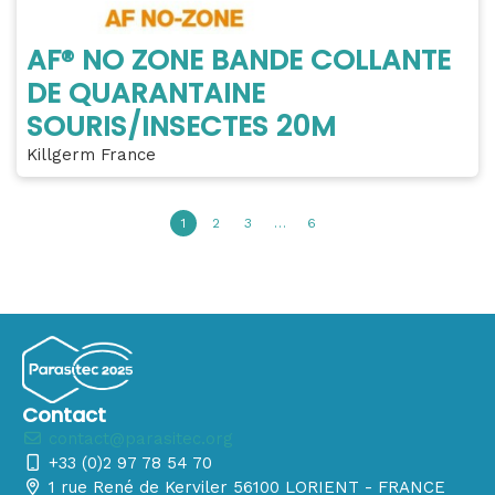
AF® NO ZONE BANDE COLLANTE
DE QUARANTAINE
SOURIS/INSECTES 20M
Killgerm France
1
2
3
…
6
Contact
contact@parasitec.org
+33 (0)2 97 78 54 70
1 rue René de Kerviler 56100 LORIENT - FRANCE