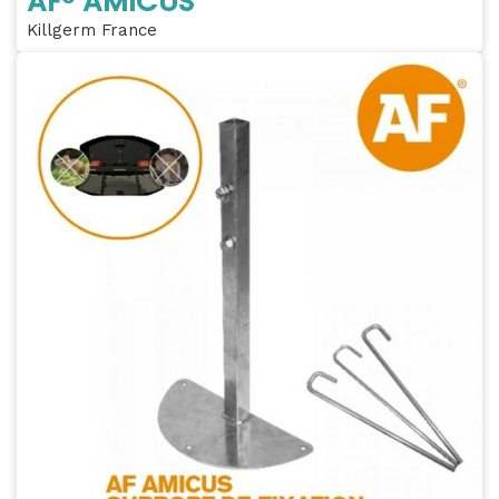
AF® AMICUS
Killgerm France