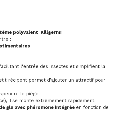
tème polyvalent Killgerm!
ntre :
estimentaires
acilitant l'entrée des insectes et simplifient la
etit récipent permet d'ajouter un attractif pour
spendre le piège.
ace), il se monte extrêmement rapidement.
de glu avec phéromone intégrée
en fonction de