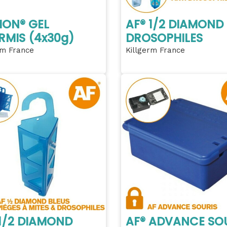
ION® GEL
AF® 1/2 DIAMOND
RMIS (4x30g)
DROSOPHILES
rm France
Killgerm France
 1/2 DIAMOND
AF® ADVANCE SO