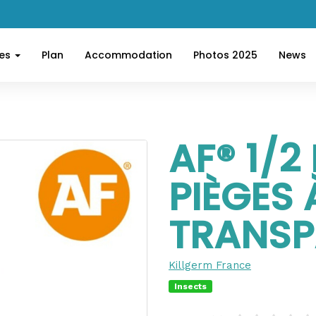
ces
Plan
Accommodation
Photos 2025
News
AF® 1/
PIÈGES 
TRANSP
Killgerm France
Insects