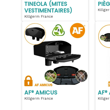
TINEOLA (MITES
PIÈG
VESTIMENTAIRES)
Killge
Killgerm France
AF® AMICUS
AF®
Killgerm France
Killge