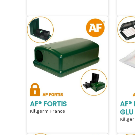
AF® FORTIS
AF®
GLU 
Killgerm France
Killge