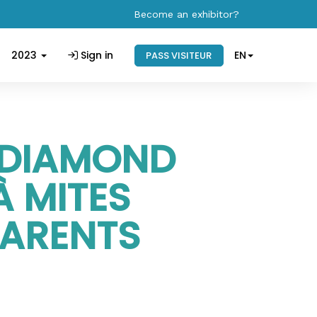
Become an exhibitor?
2023
Sign in
EN
PASS VISITEUR
2 DIAMOND
À MITES
ARENTS