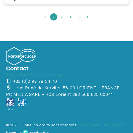
1
2
3
4
…
6
Contact
contact@parasitec.org
+33 (0)2 97 78 54 70
1 rue René de Kerviler 56100 LORIENT - FRANCE
PC MEDIA SARL - RCS Lorient 393 566 625 00041
Fac
Link
ebo
edin
ok
© 2025 - Tous les droits sont réservés
Manage your GDPR options
Powered by