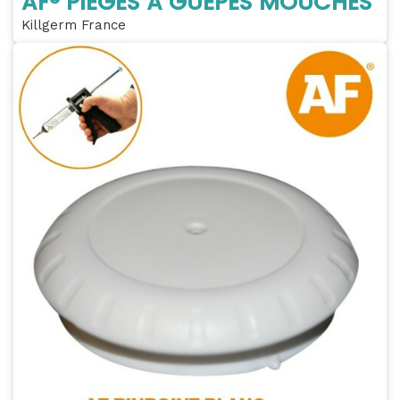
AF® PIEGES À GUÊPES MOUCHES
Killgerm France