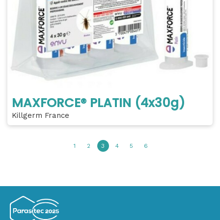
MAXFORCE® PLATIN (4x30g)
Killgerm France
1
2
3
4
5
6