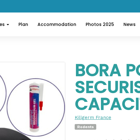
ces
Plan
Accommodation
Photos 2025
News
BORA P
SECURI
CAPACI
Killgerm France
Rodents