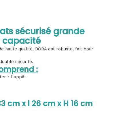
rats sécurisé grande
capacité
e haute qualité, BORA est robuste, fait pour
double sécurité.
omprend :
tenir l'appât
33 cm x l 26 cm x H 16 cm