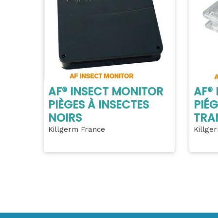
AF® INSECT MONITOR
AF®
PIÈGES À INSECTES
PIÉG
NOIRS
TRA
Killgerm France
Killge