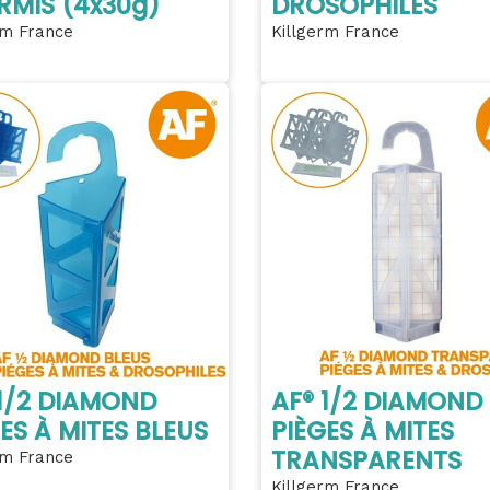
RMIS (4x30g)
DROSOPHILES
rm France
Killgerm France
 1/2 DIAMOND
AF® 1/2 DIAMOND
ES À MITES BLEUS
PIÈGES À MITES
TRANSPARENTS
rm France
Killgerm France