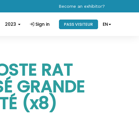
Become an exhibitor?
2023
Sign in
EN
PASS VISITEUR
OSTE RAT
SÉ GRANDE
TÉ (x8)