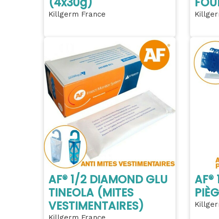
(4x30g)
FOU
Killgerm France
Killge
AF® 1/2 DIAMOND GLU
AF®
TINEOLA (MITES
PIÈG
VESTIMENTAIRES)
Killge
Killgerm France