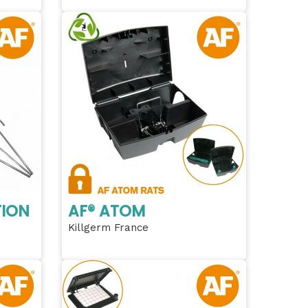
TION
AF® ATOM
Killgerm France