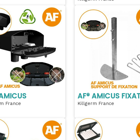
 AMICUS
AF® AMICUS FIXA
rm France
Killgerm France