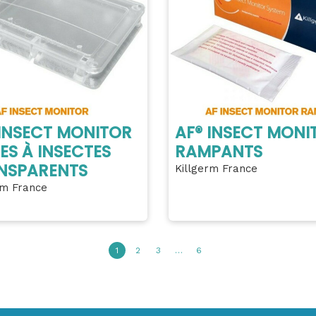
 INSECT MONITOR
AF® INSECT MONI
ES À INSECTES
RAMPANTS
NSPARENTS
Killgerm France
rm France
1
2
3
…
6