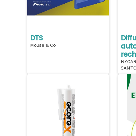
DTS
Diff
aut
Mouse & Co
rec
NYCAR
SANTO