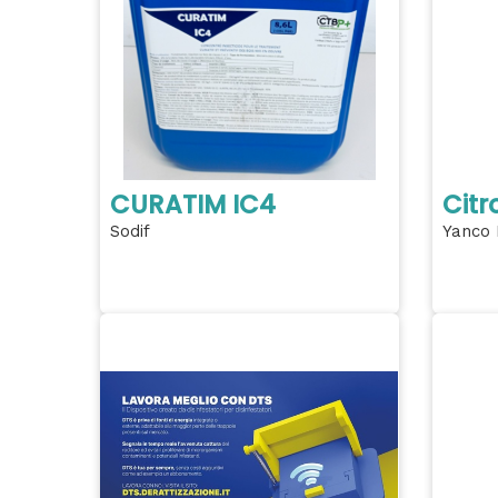
CURATIM IC4
Citr
Sodif
Yanco 