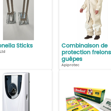
onella Sticks
Combinaison de
protection frelons
Ltd
guêpes
Apiprotec