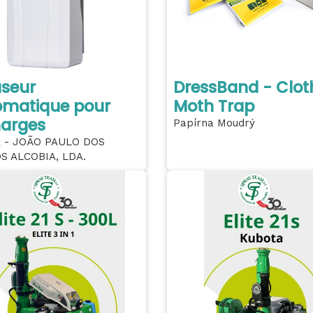
useur
DressBand - Clot
omatique pour
Moth Trap
harges
Papírna Moudrý
 - JOÃO PAULO DOS
S ALCOBIA, LDA.