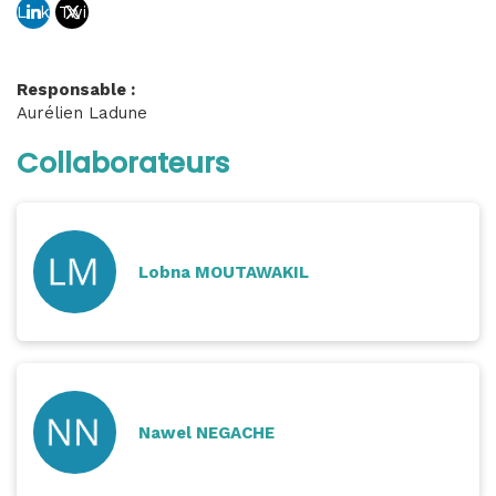
Link
Twi
ebo
tub
edin
tter
ok
e
Responsable :
Aurélien Ladune
Collaborateurs
Lobna MOUTAWAKIL
Nawel NEGACHE