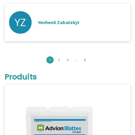
Yevhenii Zabalskyi
1
2
3
…
6
Produits