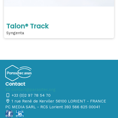
Talon® Track
Syngenta
Contact
contact@parasitec.org
+33 (0)2 97 78 54 70
1 rue René de Kerviler 56100 LORIENT - FRANCE
PC MEDIA SARL - RCS Lorient 393 566 625 00041
Fac
Link
ebo
edin