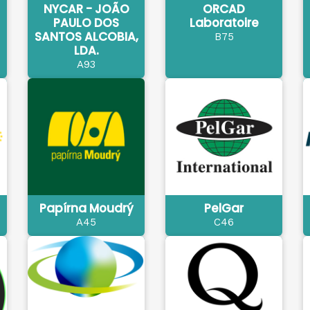
NYCAR - JOÃO
ORCAD
PAULO DOS
Laboratoire
SANTOS ALCOBIA,
B75
LDA.
A93
Papírna Moudrý
PelGar
A45
C46