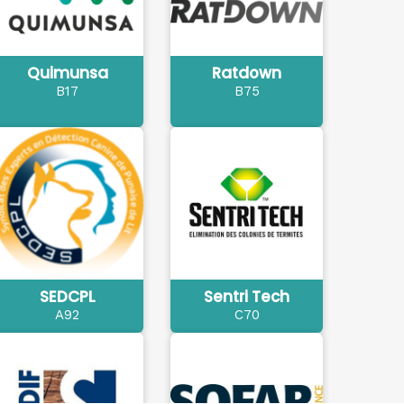
Quimunsa
Ratdown
B17
B75
SEDCPL
Sentri Tech
A92
C70