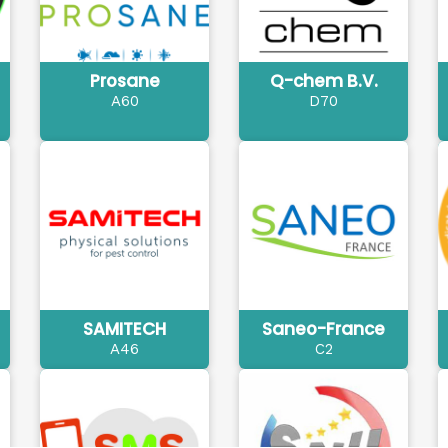
Prosane
Q-chem B.V.
A60
D70
SAMITECH
Saneo-France
A46
C2