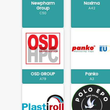
Newpharm
Noxima
Group
A42
C50
OSD GROUP
Panko
A79
A3