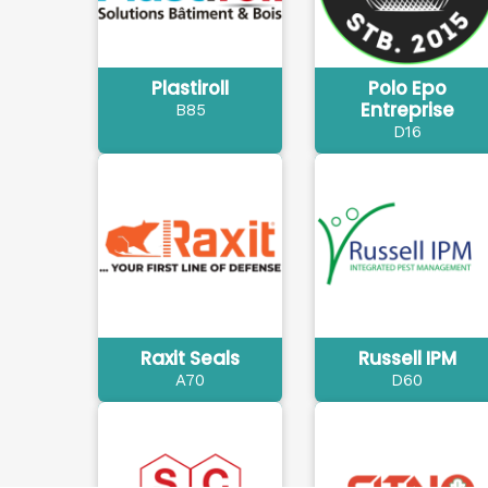
Plastiroll
Polo Epo
Entreprise
B85
D16
Raxit Seals
Russell IPM
A70
D60