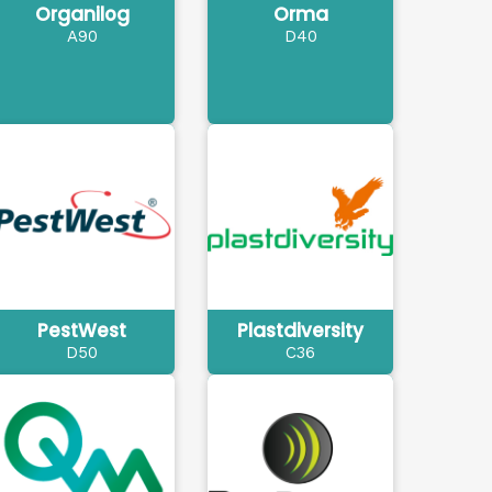
Organilog
Orma
A90
D40
PestWest
Plastdiversity
D50
C36