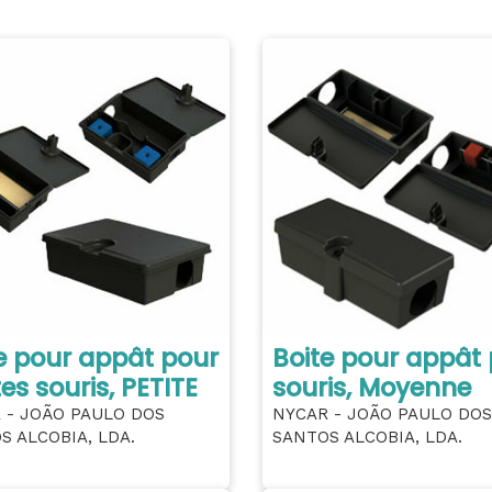
e pour appât pour
Boite pour appât
tes souris, PETITE
souris, Moyenne
 - JOÃO PAULO DOS
NYCAR - JOÃO PAULO DOS
S ALCOBIA, LDA.
SANTOS ALCOBIA, LDA.