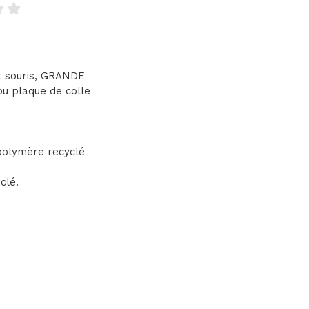
t souris, GRANDE
e ou plaque de colle
polymère recyclé
clé.