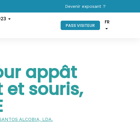
Devenir exposant ?
023
FR
PASS VISITEUR
our appât
 et souris,
E
SANTOS ALCOBIA, LDA.