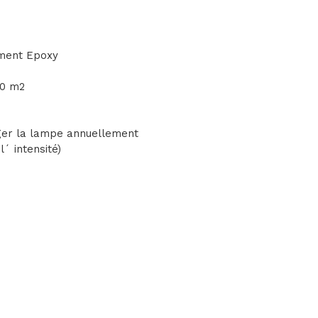
ement Epoxy
60 m2
ger la lampe annuellement
´ intensité)