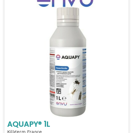
AQUAPY® 1L
Killgerm France