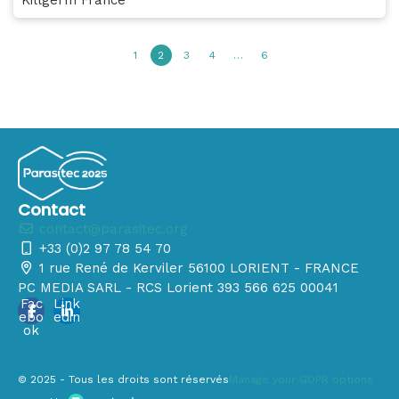
1
2
3
4
…
6
Contact
contact@parasitec.org
+33 (0)2 97 78 54 70
1 rue René de Kerviler 56100 LORIENT - FRANCE
PC MEDIA SARL - RCS Lorient 393 566 625 00041
Fac
Link
ebo
edin
ok
© 2025 - Tous les droits sont réservés
Manage your GDPR options