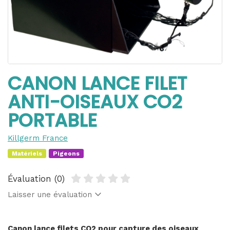
CANON LANCE FILET
ANTI-OISEAUX CO2
PORTABLE
Killgerm France
Matériels
Pigeons
Évaluation (0)
Laisser une évaluation
Canon lance filets CO2 pour capture des oiseaux