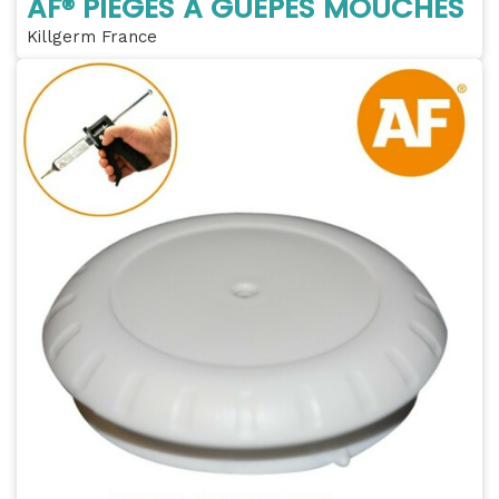
AF® PIEGES À GUÊPES MOUCHES
Killgerm France