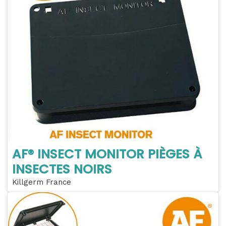
AF® INSECT MONITOR PIÈGES À
INSECTES NOIRS
Killgerm France