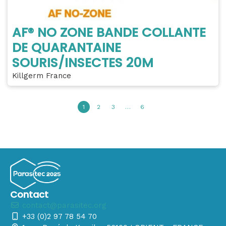
AF® NO ZONE BANDE COLLANTE
DE QUARANTAINE
SOURIS/INSECTES 20M
Killgerm France
1
2
3
…
6
Contact
contact@parasitec.org
+33 (0)2 97 78 54 70