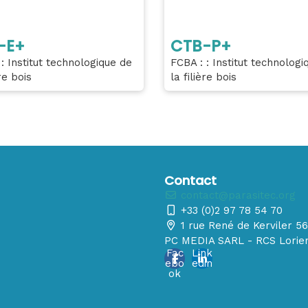
-E+
CTB-P+
: Institut technologique de
FCBA : : Institut technologi
ère bois
la filière bois
Contact
contact@parasitec.org
+33 (0)2 97 78 54 70
1 rue René de Kerviler 
PC MEDIA SARL - RCS Lorien
Fac
Link
ebo
edin
ok