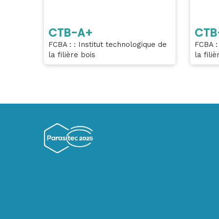
CTB-A+
CTB
FCBA : : Institut technologique de
FCBA : 
la filière bois
la fili