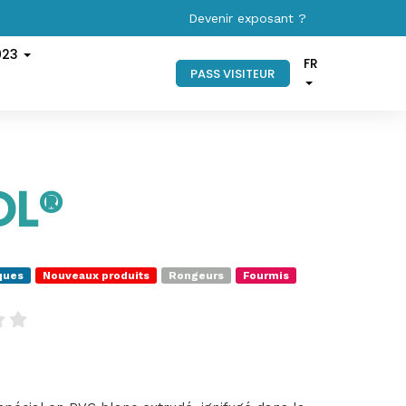
Devenir exposant ?
023
FR
PASS VISITEUR
OL®
ques
Nouveaux produits
Rongeurs
Fourmis