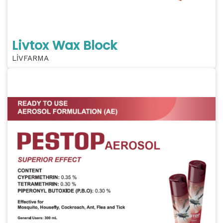
Livtox Wax Block
LİVFARMA