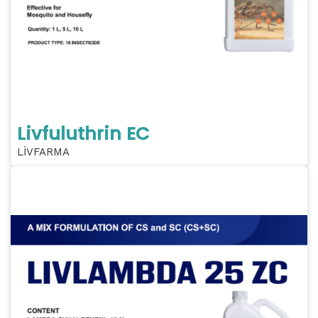
Livfuluthrin EC
LİVFARMA