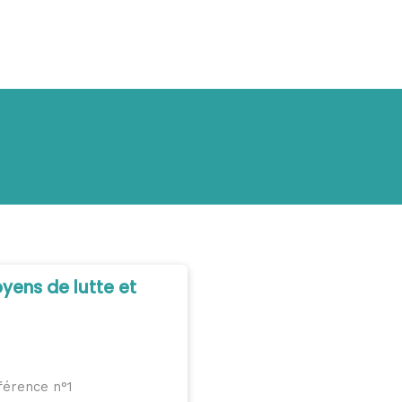
oyens de lutte et
férence n°1