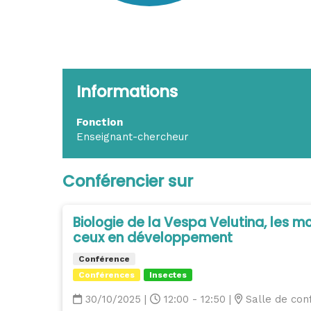
Informations
Fonction
Enseignant-chercheur
Conférencier sur
Biologie de la Vespa Velutina, les m
ceux en développement
Conférence
Conférences
Insectes
30/10/2025
|
12:00 - 12:50
|
Salle de con