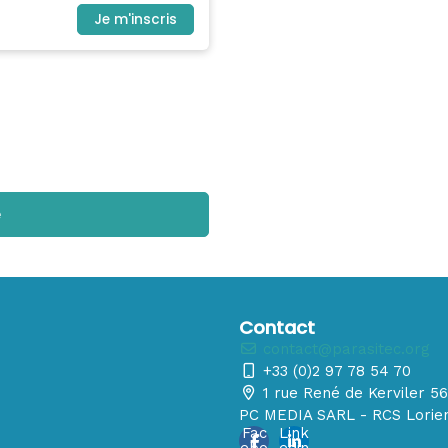
Je m'inscris
e
Contact
contact@parasitec.org
+33 (0)2 97 78 54 70
1 rue René de Kerviler 
PC MEDIA SARL - RCS Lorien
Fac
Link