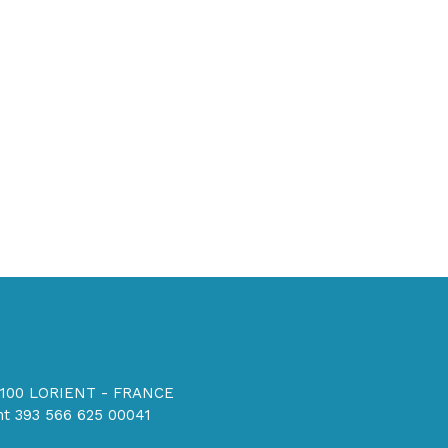
56100 LORIENT - FRANCE
t 393 566 625 00041