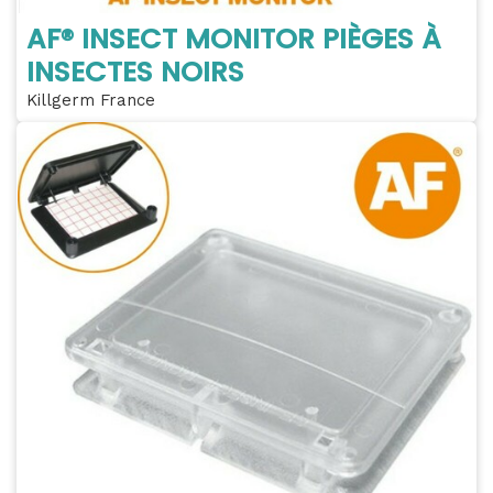
AF® INSECT MONITOR PIÈGES À
INSECTES NOIRS
Killgerm France