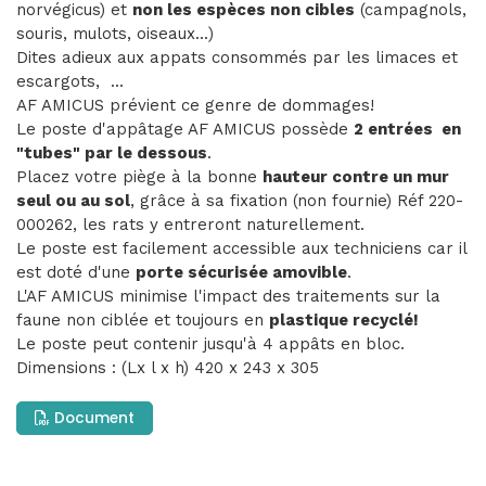
norvégicus) et
non les espèces non cibles
(campagnols,
souris, mulots, oiseaux...)
Dites adieux aux appats consommés par les limaces et
escargots, ...
AF AMICUS prévient ce genre de dommages!
Le poste d'appâtage AF AMICUS possède
2 entrées en
"tubes" par le dessous
.
Placez votre piège à la bonne
hauteur contre un mur
seul ou au sol
, grâce à sa fixation (non fournie) Réf 220-
000262, les rats y entreront naturellement.
Le poste est facilement accessible aux techniciens car il
est doté d'une
porte sécurisée amovible
.
L'AF AMICUS minimise l'impact des traitements sur la
faune non ciblée et toujours en
plastique recyclé!
Le poste peut contenir jusqu'à 4 appâts en bloc.
Dimensions : (Lx l x h) 420 x 243 x 305
Document