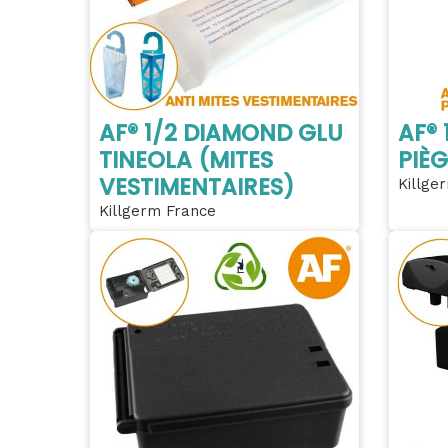
AF® 1/2 DIAMOND GLU
AF®
TINEOLA (MITES
PIÈG
VESTIMENTAIRES)
Killge
Killgerm France