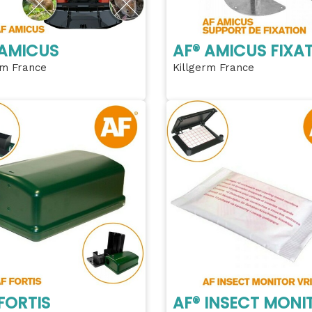
 AMICUS
AF® AMICUS FIXA
rm France
Killgerm France
FORTIS
AF® INSECT MONI