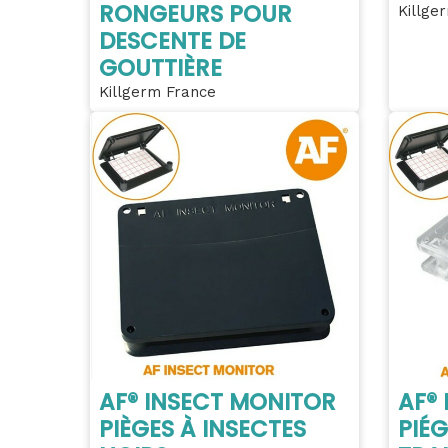
RONGEURS POUR
Killge
DESCENTE DE
GOUTTIÈRE
Killgerm France
AF® INSECT MONITOR
AF®
PIÈGES À INSECTES
PIÉG