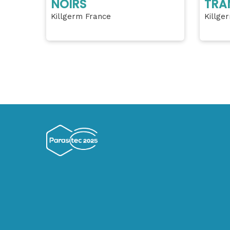
NOIRS
TRA
Killgerm France
Killge