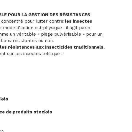
ABLE POUR LA GESTION DES RÉSISTANCES
e concentré pour lutter contre
les insectes
e mode d'action est physique : il agit par «
mme un véritable « piège pulvérisable » pour un
tions résistantes ou non.
les résistances aux insecticides traditionnels.
nt sur les insectes tels que :
ckés
nce de produits stockés
c)