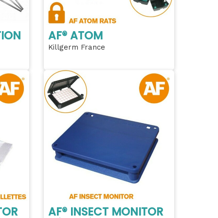
TION
AF® ATOM
Killgerm France
TOR
AF® INSECT MONITOR