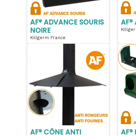
AF® ADVANCE SOURIS
AF®
NOIRE
Killge
Killgerm France
AF® CÔNE ANTI
AF® 