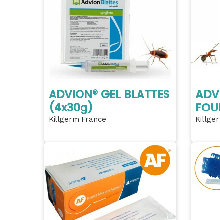
ADVION® GEL BLATTES
ADV
(4x30g)
FOU
Killgerm France
Killge