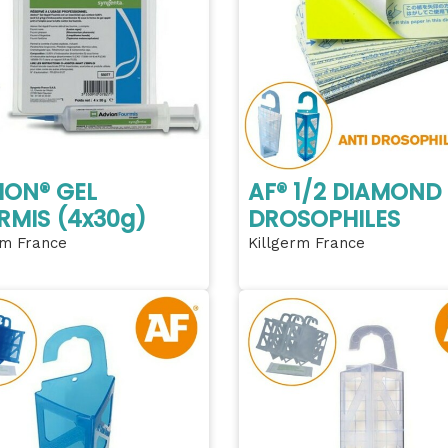
ION® GEL
AF® 1/2 DIAMOND
RMIS (4x30g)
DROSOPHILES
rm France
Killgerm France