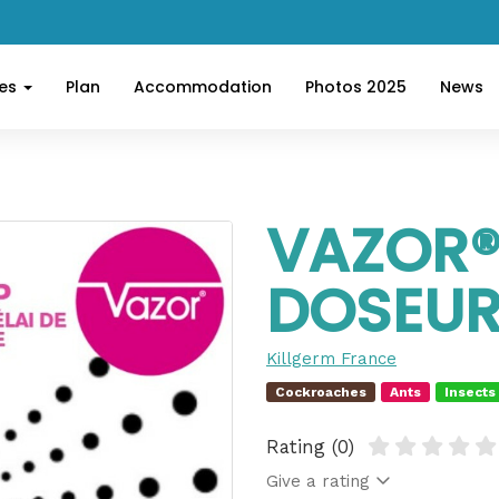
ces
Plan
Accommodation
Photos 2025
News
VAZOR®
DOSEUR
Killgerm France
Cockroaches
Ants
Insects
Rating (0)
Give a rating