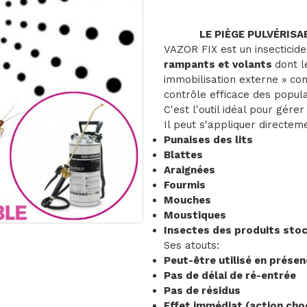
LE PIÈGE PULVÉRIS
VAZOR FIX est un insecticid
rampants et volants
dont l
immobilisation externe » co
contrôle efficace des popula
C'est l'outil idéal pour gérer
Il peut s'appliquer directeme
Punaises des lits
Blattes
Araignées
Fourmis
Mouches
Moustiques
Insectes des produits sto
Ses atouts:
Peut-être utilisé en prése
Pas de délai de ré-entrée
Pas de résidus
Effet immédiat (action cho