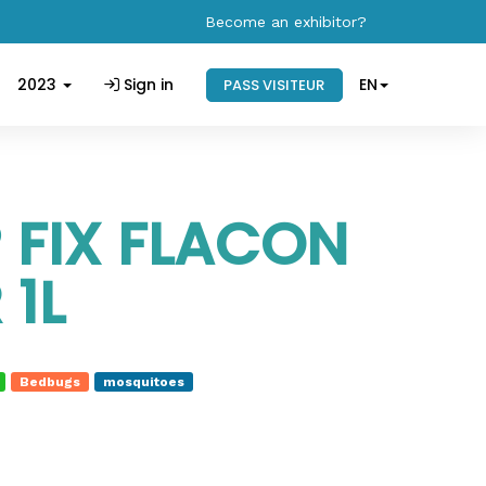
Become an exhibitor?
2023
Sign in
EN
PASS VISITEUR
 FIX FLACON
 1L
Bedbugs
mosquitoes