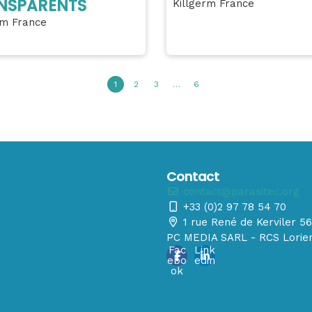
NSPARENTS
Killgerm France
rm France
1
2
3
…
6
Contact
contact@parasitec.org
+33 (0)2 97 78 54 70
1 rue René de Kerviler 
PC MEDIA SARL - RCS Lorien
Fac
Link
ebo
edin
ok