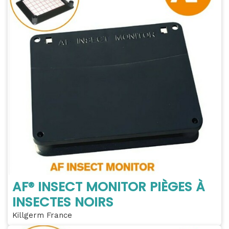
AF® INSECT MONITOR PIÈGES À
INSECTES NOIRS
Killgerm France