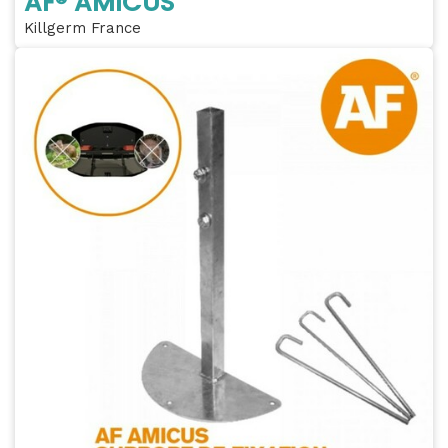
AF® AMICUS
Killgerm France